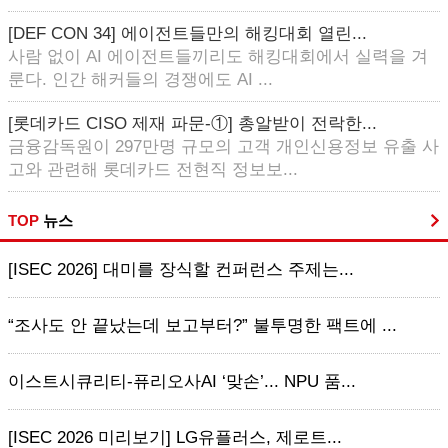
[DEF CON 34] 에이전트들만의 해킹대회 열린...
사람 없이 AI 에이전트들끼리도 해킹대회에서 실력을 겨
룬다. 인간 해커들의 경쟁에도 AI ...
[롯데카드 CISO 제재 파문-①] 총알받이 전락한...
금융감독원이 297만명 규모의 고객 개인신용정보 유출 사
고와 관련해 롯데카드 전현직 정보보...
TOP
뉴스
[ISEC 2026] 대미를 장식할 컨퍼런스 주제는...
“조사도 안 끝났는데 보고부터?” 불투명한 팩트에 ...
이스트시큐리티-퓨리오사AI ‘맞손’... NPU 품...
[ISEC 2026 미리보기] LG유플러스, 제로트...