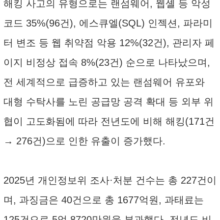
해킹 사고의 유형으로는 랜섬웨어, 웹셸 등 악성
코드 35%(96건), 에스큐엘(SQL) 인젝션, 파라미
터 변조 등 웹 취약점 악용 12%(32건), 관리자 페
이지 비정상 접속 8%(23건) 순으로 나타났으며,
전 세계적으로 급증하고 있는 랜섬웨어 유포와
대형 수탁사를 노린 공급망 공격 확대 등 외부 위
협이 고도화됨에 따라 전년도에 비해 해킹(171건
→ 276건)으로 인한 유출이 증가했다.
2025년 개인정보위 조사·처분 건수는 총 227건이
며, 과징금은 40건으로 총 1677억원, 과태료는
125건으로 5억 8720만원을 부과했다. 전년도 비