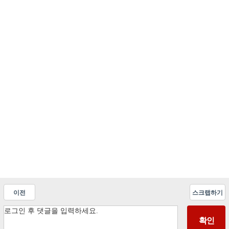
이전
스크랩하기