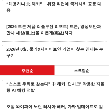
“채용하니 北 해커”... 위장 취업에 국제사회 공동 대
응
[2026 드론 제품 & 솔루션 리포트] 드론, 영상보안과
만나 세상(世上)을 이롭게(惠益)하다
2026년 8월, 물리&사이버보안 기업이 찾는 인재는 누
구?
추천순
스크랩순
“스스로 우회로 찾는다” 中 해커 ‘딥시크’ 악용한 자율
형 AI 해킹 적발
호텔 와이파이 노린 러시아 해커, 가짜 업데이트로 감