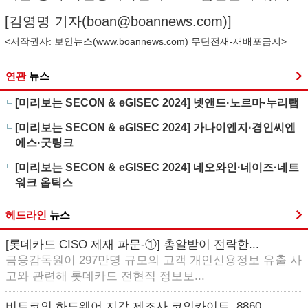
[김영명 기자(
boan@boannews.com
)]
<저작권자: 보안뉴스(
www.boannews.com
) 무단전재-재배포금지>
연관
뉴스
[미리보는 SECON & eGISEC 2024] 넷앤드·노르마·누리랩
[미리보는 SECON & eGISEC 2024] 가나이엔지·경인씨엔
에스·굿링크
[미리보는 SECON & eGISEC 2024] 네오와인·네이즈·네트
워크 옵틱스
헤드라인
뉴스
[롯데카드 CISO 제재 파문-①] 총알받이 전락한...
금융감독원이 297만명 규모의 고객 개인신용정보 유출 사
고와 관련해 롯데카드 전현직 정보보...
비트코인 하드웨어 지갑 제조사 코인카이트, 8860...