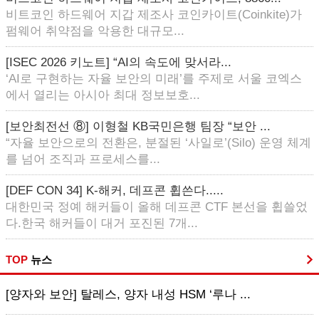
비트코인 하드웨어 지갑 제조사 코인카이트(Coinkite)가
펌웨어 취약점을 악용한 대규모...
[ISEC 2026 키노트] “AI의 속도에 맞서라...
‘AI로 구현하는 자율 보안의 미래’를 주제로 서울 코엑스
에서 열리는 아시아 최대 정보보호...
[보안최전선 ⑧] 이형철 KB국민은행 팀장 “보안 ...
“자율 보안으로의 전환은, 분절된 ‘사일로’(Silo) 운영 체계
를 넘어 조직과 프로세스를...
[DEF CON 34] K-해커, 데프콘 휩쓴다.....
대한민국 정예 해커들이 올해 데프콘 CTF 본선을 휩쓸었
다.한국 해커들이 대거 포진된 7개...
TOP
뉴스
[양자와 보안] 탈레스, 양자 내성 HSM ‘루나 ...