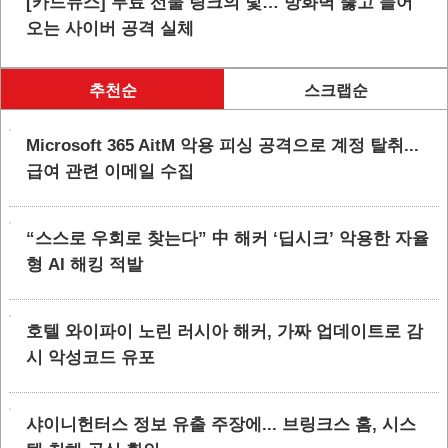
[카드뉴스] 무료 선물 링크의 덫… 방화벽 뚫고 들어
오는 사이버 공격 실체
추천순
스크랩순
Microsoft 365 AitM 악용 피싱 공격으로 계정 탈취...
급여 관련 이메일 수집
“스스로 우회로 찾는다” 中 해커 ‘딥시크’ 악용한 자율
형 AI 해킹 적발
호텔 와이파이 노린 러시아 해커, 가짜 업데이트로 감
시 악성코드 유포
샤이니헌터스 정보 유출 주장에... 브링크스 홈, 시스